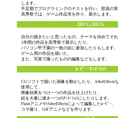
します。
不定期でプログラミングのテストを行い、部員の実
高専祭では、ゲーム作品等を作り、展示します。
2DCG,3DCG
自分の描きたいと思ったもの、テーマを決めてそれ
1年間の作品を高専祭で展示したり、
パソコン甲子園の一枚の絵に参加したりもします。
ゲーム用の作品を描いた、
また、写真で撮ったものの編集などもします。
ﾑｰﾋﾞｰ･ｱﾆﾒｰｼｮﾝ
CGソフトで描いた画像を動かしたり、AfterEffec
使用して、
映像効果をつけ一つの作品を仕上げたり、
絵を大量に描き一つのｱﾆﾒｰｼｮﾝにしたりします。
FlashアニメやAfterEffectsによって編集したﾑｰﾋﾞｰ、
コマ撮り、GIFアニメなどを作ります。