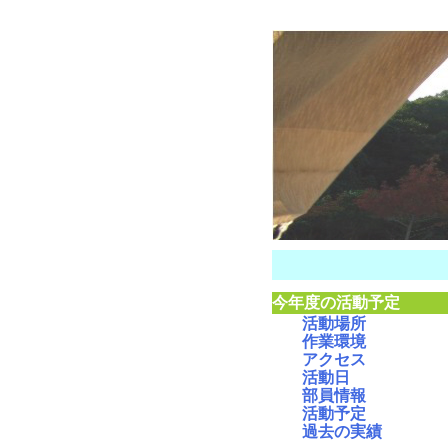
今年度の活動予定
活動場所
作業環境
アクセス
活動日
部員情報
活動予定
過去の実績