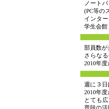
ノートパ
(PC等
インター
学生会館
部員数が
さらなる
2010
週に３日
2010
とても広
普段の活