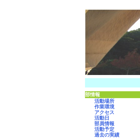
部情報
活動場所
作業環境
アクセス
活動日
部員情報
活動予定
過去の実績