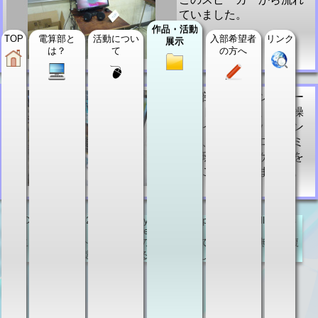
ていました。
作品・活動
TOP
電算部と
活動につい
入部希望者
リンク
展示
は？
て
の方へ
電算部特製のランチャー
ソフトウェアと、その操
作ガイド。このパソコン
では、電算部プログラミ
ング班の作ったゲームを
遊ぶことができました。
Copyright (C) 2010-2014 by KCCT Computer Club. All Rights
Reserved.
このWebサイトにある全ての内容について，制作者に無断で複
製及び転載することを禁止します．