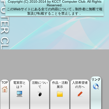
Copyright (C) 2010-2014 by KCCT Computer Club. All Rights
Reserved.
このWebサイトにある全ての内容について，制作者に無断で複
製及び転載することを禁止します．
リンク
TOP
電算部と
活動につい
作品・活動
入部希望者
は？
て
展示
の方へ