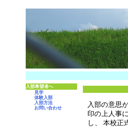
入部希望者へ
見学
体験入部
入部方法
入部の意思
お問い合わせ
印の上人事に
し、 本校正