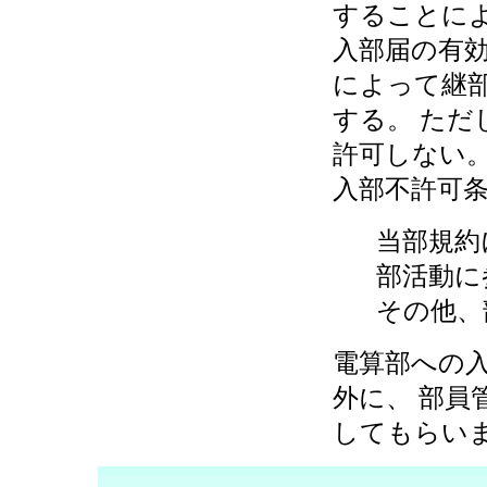
することに
入部届の有
によって継部
する。 た
許可しない
入部不許可
当部規約
部活動に
その他、
電算部への
外に、 部員
してもらい