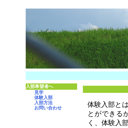
入部希望者へ
見学
体験入部
入部方法
体験入部と
お問い合わせ
とができる
く、体験入